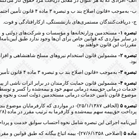
الف- افرادی که به هر عنوان در مقابل دریافت مزد حقوق کار می‌کنند
ب- به‌موجب «قانون اصلاح بند ب و تبصره ۳ ماده ۴ قانون تأمین اجتماعی مصوب تیر ماه ۱۳۵۴» مصوب ۳۰/۶/۱۳۶۵ نسخ صریح شده است.
ج- دریافت‌کنندگان مستمری‌های بازنشستگی، ازکارافتادگی و فوت.
تبصره ۱-
مستخدمین وزارتخانه‌ها و مؤسسات و شرکت‌های دولتی و مست
در سایر مواردی که قوانین خاص برای آن‌ها وجود ندارد طبق آیین‌نامه‌
مقررات این قانون خواهند بود.
تبصره ۲-
مشمولین قانون استخدام نیروهای مسلح شاهنشاهی و افزارم
بود.
تبصره ۳-
به‌موجب «قانون اصلاح بند ب و تبصره ۳ ماده ۴ قانون تأمین اجتماعی مصوب تیر ماه ۱۳۵۴» مصوب ۳۰/۶/۱۳۶۵ نسخ صریح شده است.
تبصره ۴-
مشمولین قانون حمایت کارمندان در برابر اثرات ناشی از پ
خدمات درمانی حق‌بیمه درمانی سهم خود و بیمه‌شده را کسر و توسط 
موضوع قانون تأمین خدمات درمانی مستخدمین دولت است و نحوه وصول آ
تبصره ۵
پرداخت حق‌بیمه سهم بیمه‌شده و کارفرما به ترتیب مقرر در ماده (۲۸) قانون مذکور و اصلاحات بعدی آن از تاریخ اشتغال به کار در کارگاه در زمره مشمولین قانون مذکور قرار گیرند.
آیین‌نامه اجرائی این تبصره شامل نحوه احتساب سوابق خدمت و پرداخت
ماده ۵
(اصلاحی ۲۷/۶/۱۳۵۸)- بیمه اتباع بیگانه که طبق قوانین و مقررات مربوط در ایران به کار اشتغال دارند تابع مقررات این قانون خواهد بود مگر در موارد زیر: