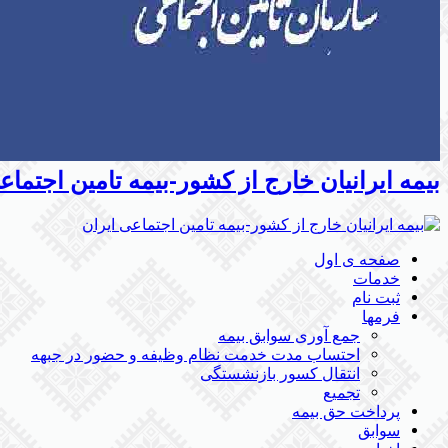
بیمه ایرانیان خارج از کشور-بیمه تامین اجتم
صفحه ی اول
خدمات
ثبت نام
فرمها
جمع آوری سوابق بیمه
احتساب مدت خدمت نظام وظیفه و حضور در جبهه
انتقال کسور بازنشستگی
تجمیع
پرداخت حق بیمه
سوابق