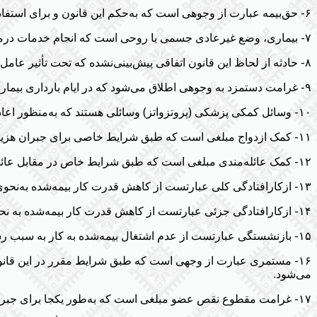
۶- حق‌بیمه عبارت از وجوهی است که به‌حکم این قانون و برای استفاده از مزایای موضوع آن به سازمان پرداخت می‌گردد.
۷- بیماری، وضع غیرعادی جسمی یا روحی است که انجام خدمات درمانی را ایجاب می‌کند یا موجب عدم توانائی موقت اشتغال به کار می‌شود یا اینکه موجب هر دو در آن واحد می‌گردد.
۸- حادثه از لحاظ این قانون اتفاقی پیش‌بینی‌نشده که تحت تأثیر عامل یا عوامل خارجی در اثر عمل یا اتفاق ناگهانی رخ می‌دهد و موجب صدماتی بر جسم یا روان بیمه‌شده می‌گردد.
۹- غرامت دستمزد به وجوهی اطلاق می‌شود که در ایام بارداری بیماری و عدم توانائی موقت، اشتغال به کار و عدم دریافت مزد یا حقوق به‌حکم این قانون بجای مزد یا حقوق به بیمه‌شده پرداخت می‌شود.
۱۰- وسائل کمکی پزشکی (‌پروتزواتز) وسائلی هستند که به‌منظور اعاده سلامت یا برای جبران نقص جسمانی یا تقویت یکی از حواس به کار می‌روند.
۱۱- کمک ازدواج مبلغی است که طبق شرایط خاصی برای جبران هزینه‌های ناشی از ازدواج به بیمه‌شده پرداخت می‌گردد.
۱۲- کمک عائله‌مندی مبلغی است که طبق شرایط خاص در مقابل عائله‌مندی توسط کارفرما به بیمه‌شده پرداخت می‌شود.
۱۳- ازکارافتادگی کلی عبارتست از کاهش قدرت کار بیمه‌شده به‌نحوی‌که نتواند با اشتغال به کار سابق یا کار دیگری بیش از یک‌سوم از درآمد قبلی خود را به دست آورد.
۱۴- ازکارافتادگی جزئی عبارتست از کاهش قدرت کار بیمه‌شده به نحوی که با اشتغال به کار سابق یا کار دیگر فقط قسمتی از درآمد خود را به دست آورد.
۱۵- بازنشستگی عبارتست از عدم اشتغال بیمه‌شده به کار به سبب رسیدن به سن بازنشستگی مقرر در این قانون.
۱۶- مستمری عبارت از وجهی است که طبق شرایط مقرر در این قانون
می‌شود.
۱۷- غرامت مقطوع نقص عضو مبلغی است که به‌طور یکجا برای جبران نقص عضو یا جبران تقلیل درآمد بیمه‌شده به شخص او داده می‌شود.