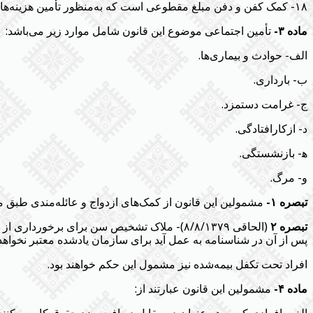
۱۸- کمک کفن و دفن مبلغ مقطوعی است که به‌منظور تأمین هزینه‌های مربوط به کفن‌ودفن بیمه‌شده در مواردی که خانواده او این امر را به عهده می‌گیرند پرداخت می‌گردد.
ماده ۳-
تأمین اجتماعی موضوع این قانون شامل موارد زیر می‌باشد:
‌الف- حوادث و بیماری‌ها.
ب- بارداری.
ج- غرامت دستمزد.
د- ازکارافتادگی.
ﮬ- بازنشستگی.
‌و- مرگ.
تبصره ۱-
مشمولین این قانون از کمک‌های ازدواج و عائله‌مندی طبق 
تبصره ۲
(الحاقی ۸/۸/۱۳۷۹)- ملاک تشخیص سن برای برخ
پس از آن در شناسنامه به عمل آید برای سازمان یادشده معتبر نخواهد 
‌افراد تحت تکفل بیمه‌شده نیز مشمول این حکم خواهند بود.
ماده ۴-
مشمولین این قانون عبارتند از: